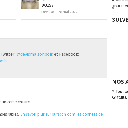
BOIS?
gratuit e
Devisso
28 mai 2022
SUIV
 Twitter:
@devismaisonbois
et Facebook:
ois
NOS 
*
Tout p
Gratuits,
r un commentaire.
indésirables.
En savoir plus sur la façon dont les données de