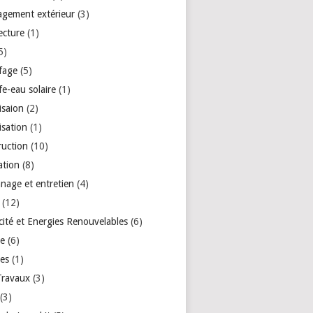
gement extérieur
(3)
ecture
(1)
5)
fage
(5)
e-eau solaire
(1)
isaion
(2)
isation
(1)
ruction
(10)
ation
(8)
nage et entretien
(4)
(12)
icité et Energies Renouvelables
(6)
re
(6)
res
(1)
Travaux
(3)
(3)