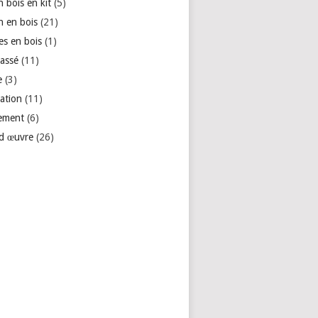
 bois en kit
(5)
n en bois
(21)
es en bois
(1)
lassé
(11)
e
(3)
ation
(11)
ement
(6)
d œuvre
(26)