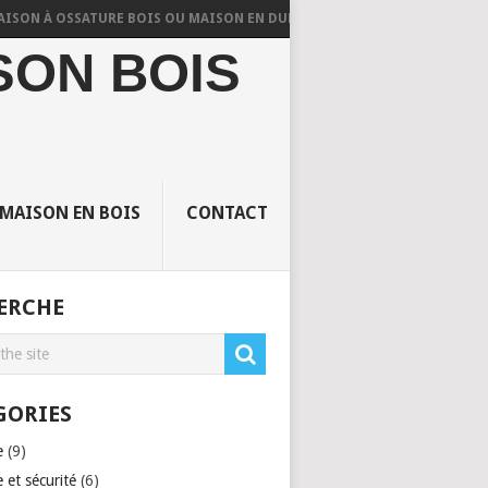
 À OSSATURE BOIS OU MAISON EN DUR TRADITIONNELLE ?
QUELS CR
SON BOIS
 MAISON EN BOIS
CONTACT
ERCHE
GORIES
e
(9)
 et sécurité
(6)