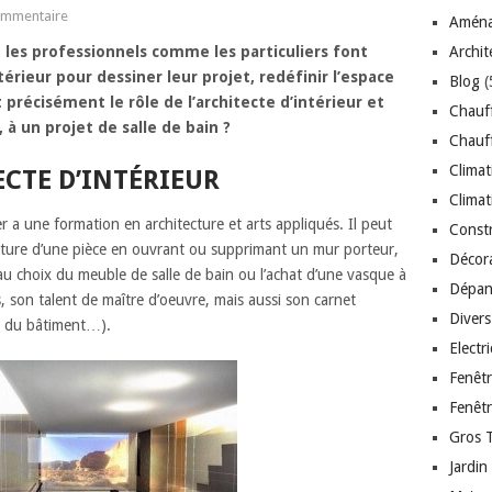
ommentaire
Aména
 les professionnels comme les particuliers font
Archit
érieur pour dessiner leur projet, redéfinir l’espace
Blog
(
t précisément le rôle de l’architecte d’intérieur et
Chauf
 à un projet de salle de bain ?
Chauff
Climat
ECTE D’INTÉRIEUR
Climat
ner a une formation en architecture et arts appliqués. Il peut
Const
ructure d’une pièce en ouvrant ou supprimant un mur porteur,
Décor
au choix du meuble de salle de bain ou l’achat d’une vasque à
Dépan
s, son talent de maître d’oeuvre, mais aussi son carnet
Divers
ls du bâtiment…).
Electr
Fenêt
Fenêt
Gros 
Jardin