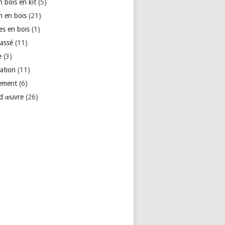
 bois en kit
(5)
n en bois
(21)
es en bois
(1)
lassé
(11)
e
(3)
ation
(11)
ement
(6)
d œuvre
(26)