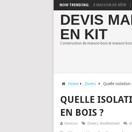
SON EN BOIS : STYLES POUR CONSTRUIRE VOTRE MAISON DE RÊVE
NOW TRENDING:
COM
DEVIS MA
EN KIT
Construction de maison bois et maison bois 
Home
Divers
Quelle isolation
QUELLE ISOLAT
EN BOIS ?
Devisso
Divers
,
Revêtement
A