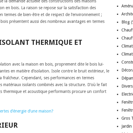
que la demande actuelle des constructions des maisons
Aména
ion en bois. La raison se repose sur la satisfaction des
Archit
 termes de bien-être et de respect de l’environnement ;
 bois présentent aussi des nombreux avantages en termes
Blog
(
Chauf
Chauff
’ISOLANT THERMIQUE ET
Climat
Climat
Const
olation avec la maison en bois, proprement dite le bois lui-
Décor
tes en matière d’isolation. Isole contre le bruit extérieur, le
 la fraîcheur. Cependant, ses performances en termes
Dépan
s matériaux isolants combinés avec la structure. D’où le fait
Divers
nts thermique et acoustique performants procure un confort
Electr
Fenêt
Fenêt
ertes d’énergie d’une maison?
Gros 
RIEUR
Jardin