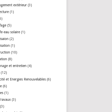
gement extérieur
(3)
ecture
(1)
5)
fage
(5)
e-eau solaire
(1)
isaion
(2)
isation
(1)
ruction
(10)
ation
(8)
nage et entretien
(4)
(12)
icité et Energies Renouvelables
(6)
re
(6)
res
(1)
Travaux
(3)
(3)