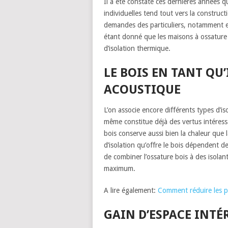
Il a été constaté ces dernières années 
individuelles tend tout vers la construct
demandes des particuliers, notamment en
étant donné que les maisons à ossature
d’isolation thermique.
LE BOIS EN TANT QU
ACOUSTIQUE
L’on associe encore différents types d’is
même constitue déjà des vertus intéressan
bois conserve aussi bien la chaleur que
d’isolation qu’offre le bois dépendent de
de combiner l’ossature bois à des isola
maximum.
A lire également:
Comment réduire les p
GAIN D’ESPACE INTÉ