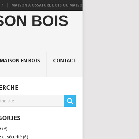
MAISON À OSSATURE BOIS OU MAISON EN DUR TRADITIONNELLE ?
Q
SON BOIS
 MAISON EN BOIS
CONTACT
ERCHE
GORIES
e
(9)
 et sécurité
(6)