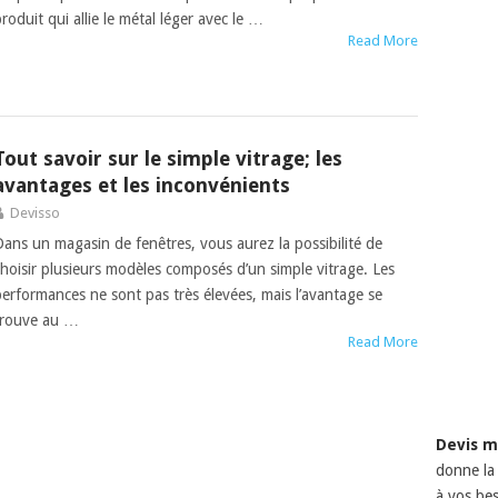
roduit qui allie le métal léger avec le …
Read More
Tout savoir sur le simple vitrage; les
avantages et les inconvénients
Devisso
Dans un magasin de fenêtres, vous aurez la possibilité de
choisir plusieurs modèles composés d’un simple vitrage. Les
performances ne sont pas très élevées, mais l’avantage se
trouve au …
Read More
Devis m
donne la 
à vos bes