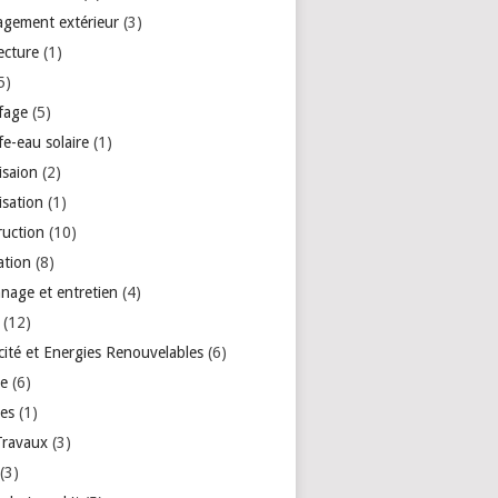
gement extérieur
(3)
ecture
(1)
5)
fage
(5)
e-eau solaire
(1)
isaion
(2)
isation
(1)
ruction
(10)
ation
(8)
nage et entretien
(4)
(12)
icité et Energies Renouvelables
(6)
re
(6)
res
(1)
Travaux
(3)
(3)