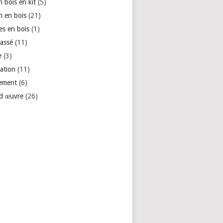
 bois en kit
(5)
n en bois
(21)
es en bois
(1)
lassé
(11)
e
(3)
ation
(11)
ement
(6)
d œuvre
(26)