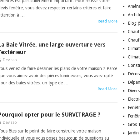
fenêtres est particulièrement important. Pour réussir votre
Aména
evis fenêtre, vous devez respecter certains critères et faire
Archit
attention à …
Read More
Blog
(
Chauf
Chauff
La Baie Vitrée, une large ouverture vers
Climat
l’extérieur
Climat
Devisso
Const
Vous venez de faire dessiner les plans de votre maison ? Parce
Décor
que vous aimez avoir des pièces lumineuses, vous avez opté
Dépan
pour des baies vitrées, un type de …
Read More
Divers
Electr
Fenêt
Pourquoi opter pour le SURVITRAGE ?
Fenêt
Devisso
Gros 
Vous êtes sur le point de faire construire votre maison
Jardin
individuelle et vous vous posez beaucoup de questions au