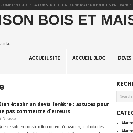
BIEN COÛTE LA CONSTRUCTION D’UNE MAISON EN BOIS EN FRANCE ?
ISON BOIS ET MAI
en kit
ACCUEIL SITE
ACCUEIL BLOG
DEVIS
RECH
e
Bien établir un devis fenêtre : astuces pour
ne pas commettre d’erreurs
CATÉ
Devisso
Alarm
Que ce soit en construction ou en rénovation, le choix des
Alarme