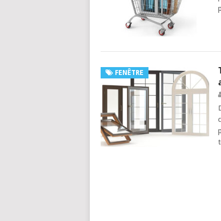
p
FENÊTRE