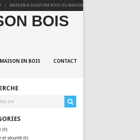
MAISON À OSSATURE BOIS OU MAISON EN DUR TRADITIONNELLE ?
Q
SON BOIS
 MAISON EN BOIS
CONTACT
ERCHE
GORIES
e
(9)
 et sécurité
(6)