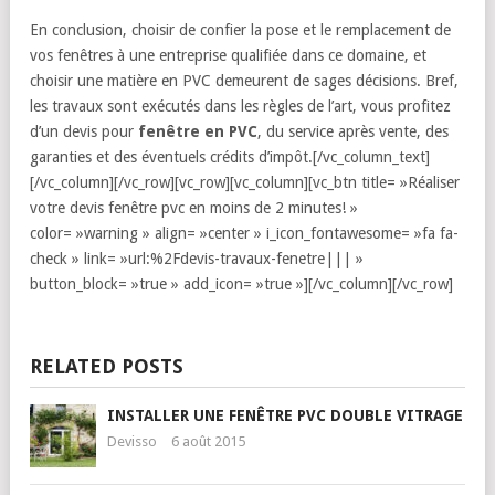
En conclusion, choisir de confier la pose et le remplacement de
vos fenêtres à une entreprise qualifiée dans ce domaine, et
choisir une matière en PVC demeurent de sages décisions. Bref,
les travaux sont exécutés dans les règles de l’art, vous profitez
d’un devis pour
fenêtre en PVC
, du service après vente, des
garanties et des éventuels crédits d’impôt.[/vc_column_text]
[/vc_column][/vc_row][vc_row][vc_column][vc_btn title= »Réaliser
votre devis fenêtre pvc en moins de 2 minutes! »
color= »warning » align= »center » i_icon_fontawesome= »fa fa-
check » link= »url:%2Fdevis-travaux-fenetre||| »
button_block= »true » add_icon= »true »][/vc_column][/vc_row]
RELATED POSTS
INSTALLER UNE FENÊTRE PVC DOUBLE VITRAGE
Devisso
6 août 2015