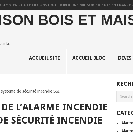
EN COÛTE LA CONSTRUCTION D’UNE MAISON EN BOIS EN FRANCE ?
M
ISON BOIS ET MAI
en kit
ACCUEIL SITE
ACCUEIL BLOG
DEVIS
RECH
e système de sécurité incendie SSI
 DE L’ALARME INCENDIE
CATÉ
DE SÉCURITÉ INCENDIE
Alarm
Alarme