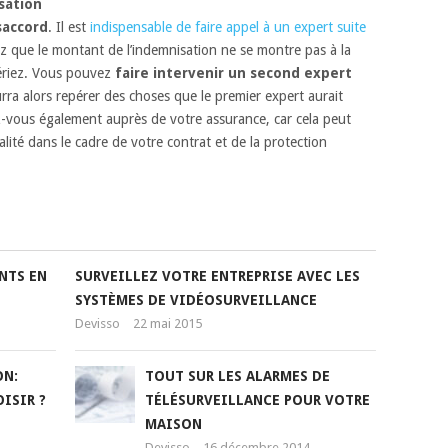
sation
saccord
. Il est
indispensable de faire appel à un expert suite
ez que le montant de l’indemnisation ne se montre pas à la
ériez. Vous pouvez
faire intervenir un second expert
rra alors repérer des choses que le premier expert aurait
ez-vous également auprès de votre assurance, car cela peut
alité dans le cadre de votre contrat et de la protection
NTS EN
SURVEILLEZ VOTRE ENTREPRISE AVEC LES
SYSTÈMES DE VIDÉOSURVEILLANCE
Devisso
22 mai 2015
ON:
TOUT SUR LES ALARMES DE
ISIR ?
TÉLÉSURVEILLANCE POUR VOTRE
MAISON
Devisso
16 décembre 2014