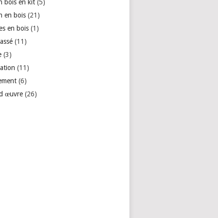
 bois en kit
(5)
n en bois
(21)
es en bois
(1)
lassé
(11)
e
(3)
ation
(11)
ement
(6)
d œuvre
(26)