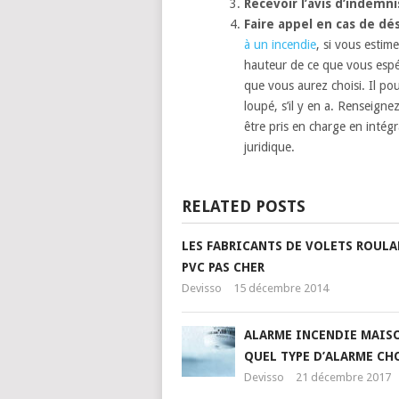
Recevoir l’avis d’indemni
Faire appel en cas de dé
à un incendie
, si vous estim
hauteur de ce que vous esp
que vous aurez choisi. Il pou
loupé, s’il y en a. Renseign
être pris en charge en intégr
juridique.
RELATED POSTS
LES FABRICANTS DE VOLETS ROULA
PVC PAS CHER
Devisso
15 décembre 2014
ALARME INCENDIE MAIS
QUEL TYPE D’ALARME CHO
Devisso
21 décembre 2017