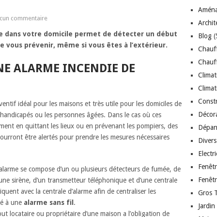
Aména
cun commentaire
Archit
die dans votre domicile permet de détecter un début
Blog
(
de vous prévenir, même si vous êtes à l’extérieur.
Chauf
Chauff
NE ALARME INCENDIE DE
Climat
Climat
Const
ntif idéal pour les maisons et très utile pour les domiciles de
Décor
 handicapés ou les personnes âgées. Dans le cas où ces
ent en quittant les lieux ou en prévenant les pompiers, des
Dépan
pourront être alertés pour prendre les mesures nécessaires
Divers
Electr
Fenêt
d’alarme se compose d’un ou plusieurs détecteurs de fumée, de
Fenêt
ne sirène, d’un transmetteur téléphonique et d’une centrale
ent avec la centrale d’alarme afin de centraliser les
Gros 
lé à une
alarme sans fil
.
Jardin
ut locataire ou propriétaire d’une maison a l’obligation de