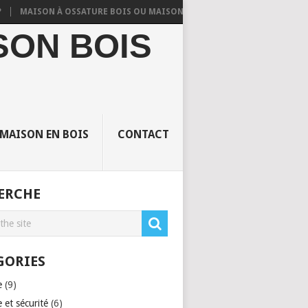
AISON À OSSATURE BOIS OU MAISON EN DUR TRADITIONNELLE ?
QUE
SON BOIS
 MAISON EN BOIS
CONTACT
ERCHE
GORIES
e
(9)
 et sécurité
(6)