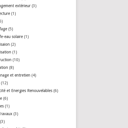
gement extérieur
(3)
ecture
(1)
5)
fage
(5)
e-eau solaire
(1)
isaion
(2)
isation
(1)
ruction
(10)
ation
(8)
nage et entretien
(4)
(12)
icité et Energies Renouvelables
(6)
re
(6)
res
(1)
Travaux
(3)
(3)